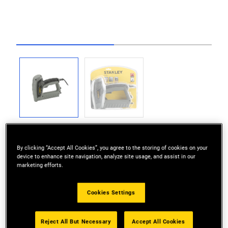
Go to slide 1
Go to slide 2
By clicking “Accept All Cookies”, you agree to the storing of cookies on your
device to enhance site navigation, analyze site usage, and assist in our
marketing efforts.
Använder klammer upp till 9/16” (14 mm) typ A
Upp till 5/8 (32 mm) 18 g dyckert typ J
Cookies Settings
Mjukt grepp
Reject All But Necessary
Accept All Cookies