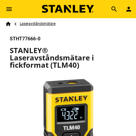
Skip to main content
Breadcrumb
Search
Laseravståndsmätare
Home
STHT77666-0
STANLEY®
Laseravståndsmätare i
fickformat (TLM40)