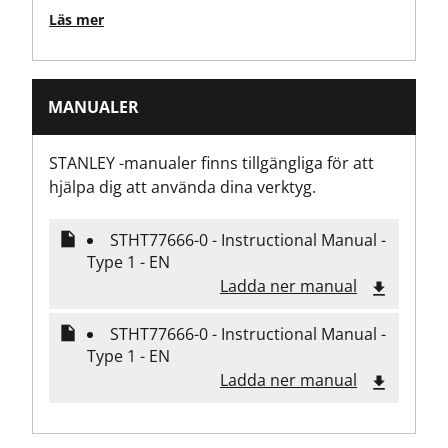
30
Läs mer
Arbetsintervall [mm]
0.16-12m
MANUALER
STANLEY -manualer finns tillgängliga för att
hjälpa dig att använda dina verktyg.
STHT77666-0 - Instructional Manual -
Type 1 - EN
Ladda ner manual
STHT77666-0 - Instructional Manual -
Type 1 - EN
Ladda ner manual