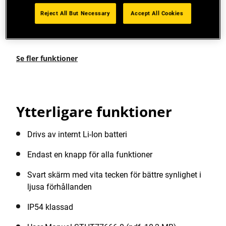
Noggrannhet +/- 6mm @10m
Reject All But Necessary
Accept All Cookies
Kompakt design, passar utmärkt i fickan
Se fler funktioner
Ytterligare funktioner
Drivs av internt Li-Ion batteri
Endast en knapp för alla funktioner
Svart skärm med vita tecken för bättre synlighet i
ljusa förhållanden
IP54 klassad