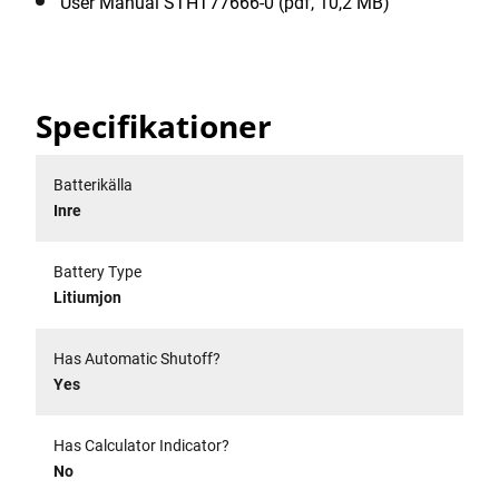
User Manual STHT77666-0 (pdf, 10,2 MB)
Specifikationer
Batterikälla
Inre
Battery Type
Litiumjon
Has Automatic Shutoff?
Yes
Has Calculator Indicator?
No