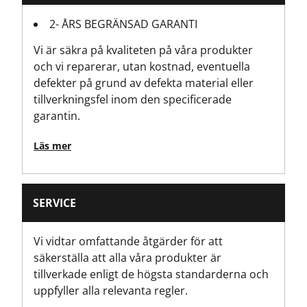
2- ÅRS BEGRÄNSAD GARANTI
Antal laserstrålar
Vi är säkra på kvaliteten på våra produkter
1
och vi reparerar, utan kostnad, eventuella
defekter på grund av defekta material eller
Antal delar
tillverkningsfel inom den specificerade
1
garantin.
Produkthöjd [mm]
Läs mer
60
Produktlängd [mm]
SERVICE
20
Vi vidtar omfattande åtgärder för att
Produktvikt, brutto [g]
säkerställa att alla våra produkter är
30
tillverkade enligt de högsta standarderna och
uppfyller alla relevanta regler.
Produktbredd [mm]