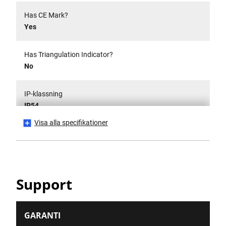
Has CE Mark?
Yes
Has Triangulation Indicator?
No
IP-klassning
IP54
Visa alla specifikationer
Is it a Set?
No
Lasernoggrannhet
Support
± 6mm @ 10 m
Laserstrålens färg
GARANTI
Röd stråle