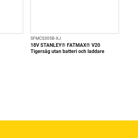
SFMCS305B-XJ
18V STANLEY® FATMAX® V20
Tigersåg utan batteri och laddare