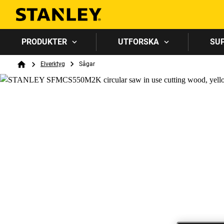
PRODUKTER
UTFORSKA
SU
Breadcrumb
Elverktyg
Sågar
Home