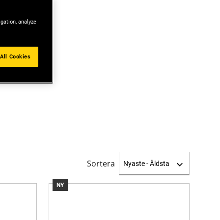
igation, analyze
All Cookies
Sortera
NY