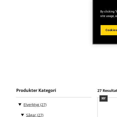
By clicking “
site usage, a
Cookies
Produkter Kategori
27 Resulta
NY
Elverktyg
(27)
Sågar
(27)