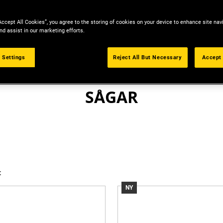
Accept All Cookies”, you agree to the storing of cookies on your device to enhance site nav
nd assist in our marketing efforts.
 Settings
Reject All But Necessary
Accept 
ELVERKTYG
SÅGAR
t
NY