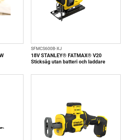
SFMCS600B-XJ
 W
18V STANLEY® FATMAX® V20
Sticksåg utan batteri och laddare