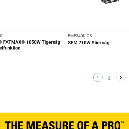
S
FME340K-QS
 FATMAX® 1050W Tigersåg
SFM 710W Sticksåg
lfunktion
1
2
Nuvarande sida
Page