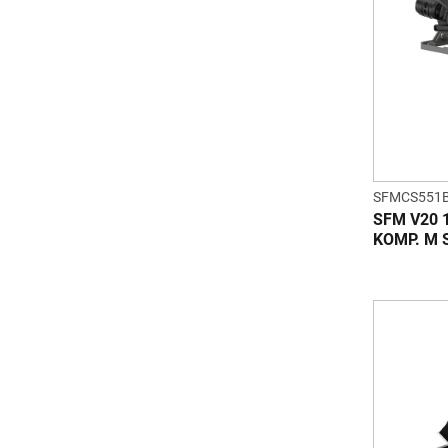
SFMCS551B
SFM V20 
KOMP. M 