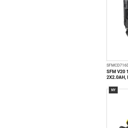
SFMCD716
SFM V20 
2X2.0AH,
NY