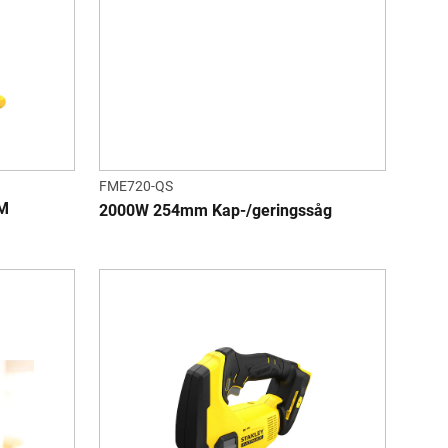
FME720-QS
M
2000W 254mm Kap-/geringssåg