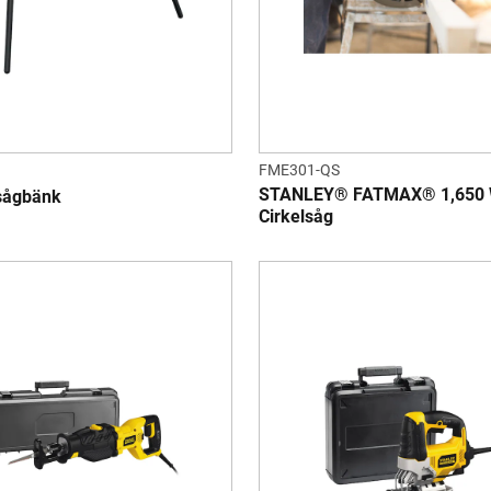
FME301-QS
STANLEY® FATMAX® 1,650
sågbänk
Cirkelsåg