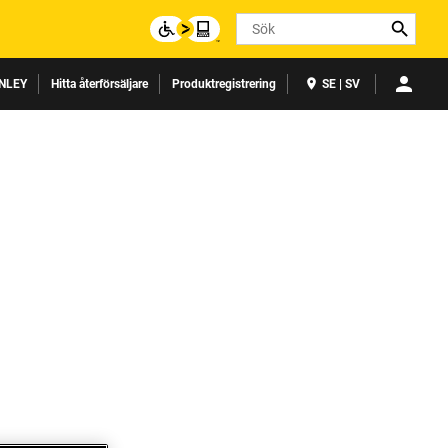
Search
NLEY
Hitta återförsäljare
Produktregistrering
SE | SV