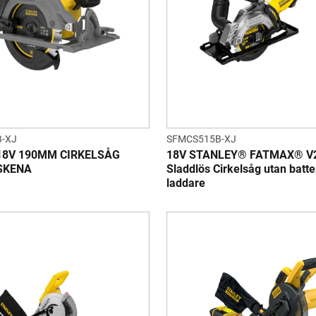
-XJ
SFMCS515B-XJ
18V 190MM CIRKELSÅG
18V STANLEY® FATMAX® V
SKENA
Sladdlös Cirkelsåg utan batte
laddare