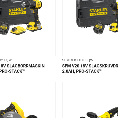
D2T-QW
SFMCF811D1T-QW
18V SLAGBORRMASKIN,
SFM V20 18V SLAGSKRUVD
 PRO-STACK™
2.0AH, PRO-STACK™