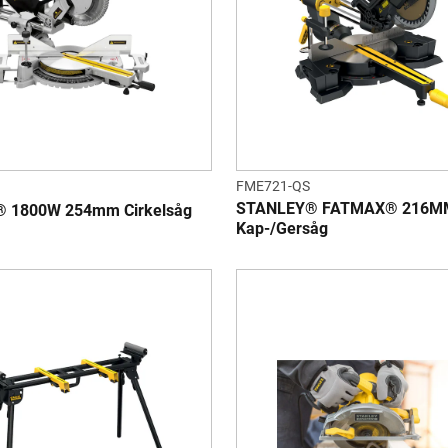
FME721-QS
STANLEY® FATMAX® 216M
 1800W 254mm Cirkelsåg
Kap-/Gersåg