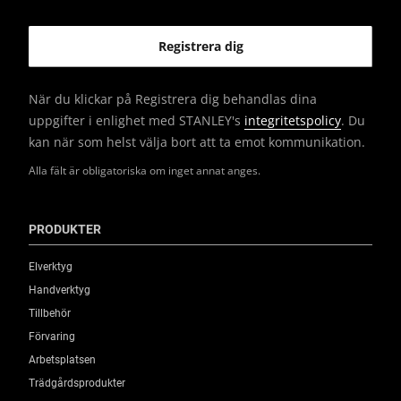
När du klickar på Registrera dig behandlas dina
uppgifter i enlighet med STANLEY's
integritetspolicy
. Du
kan när som helst välja bort att ta emot kommunikation.
Alla fält är obligatoriska om inget annat anges.
PRODUKTER
Elverktyg
Handverktyg
Tillbehör
Förvaring
Arbetsplatsen
Trädgårdsprodukter