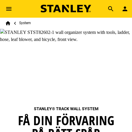
Skip to main content
Breadcrumb
Search
System
Home
STANLEY® TRACK WALL SYSTEM
FÅ DIN FÖRVARING