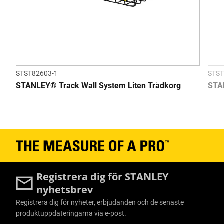
STST82603-1
STST
STANLEY® Track Wall System Liten Trådkorg
STA
Registrera dig för STANLEY
nyhetsbrev
Registrera dig för nyheter, erbjudanden och de senaste
produktuppdateringarna via e-post.