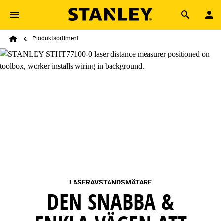
Skip to main content
Breadcrumb
Search
Produktsortiment
Home
LASERAVSTÅNDSMÄTARE
DEN SNABBA &