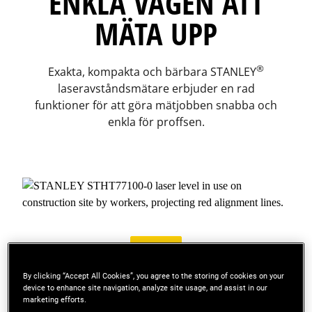
ENKLA VÄGEN ATT
MÄTA UPP
®
Exakta, kompakta och bärbara STANLEY
laseravståndsmätare erbjuder en rad
funktioner för att göra mätjobben snabba och
enkla för proffsen.
play_arrow
By clicking “Accept All Cookies”, you agree to the storing of cookies on your
device to enhance site navigation, analyze site usage, and assist in our
marketing efforts.