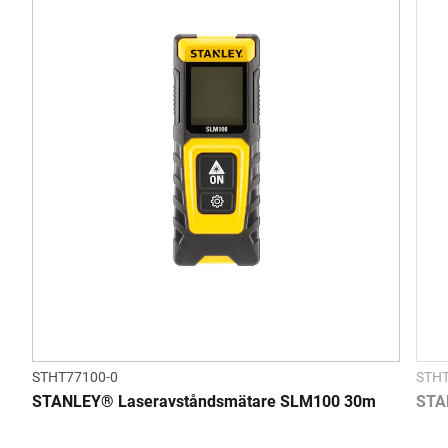
STHT77100-0
STHT
STANLEY® Laseravståndsmätare SLM100 30m
STA