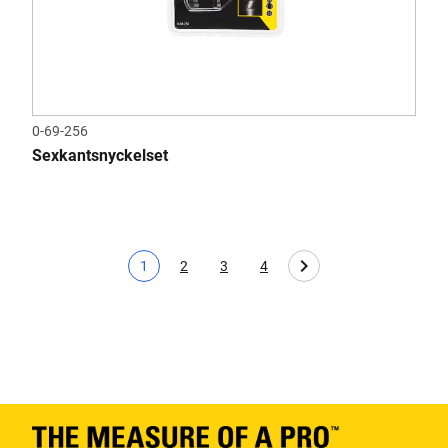
0-69-256
Sexkantsnyckelset
1
2
3
4
Nuvarande sida
Page
Page
Page