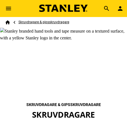
Skip to main content
Breadcrumb
Search
Skruvdragare & gipsskruvdragare
Home
SKRUVDRAGARE & GIPSSKRUVDRAGARE
SKRUVDRAGARE