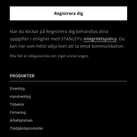
När du klickar på Registrera dig behandlas dina
uppgifter i enlighet med STANLEY's
integritetspolicy
. Du
kan när som helst välja bort att ta emot kommunikation.
Alla fält är obligatoriska om inget annat anges.
PRODUKTER
Elverktyg
Handverktyg
Tillbehör
Förvaring
Arbetsplatsen
Trädgårdsprodukter