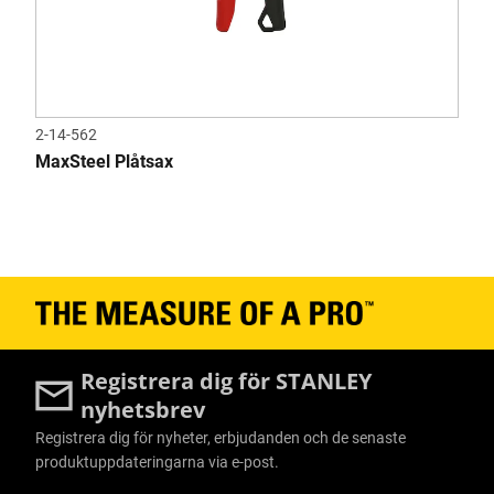
2-14-562
MaxSteel Plåtsax
Registrera dig för STANLEY
nyhetsbrev
Registrera dig för nyheter, erbjudanden och de senaste
produktuppdateringarna via e-post.