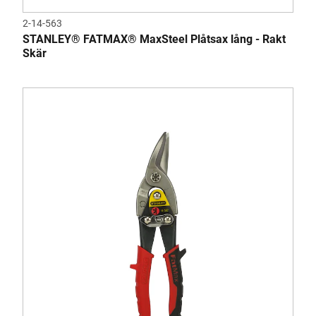
2-14-563
STANLEY® FATMAX® MaxSteel Plåtsax lång - Rakt
Skär